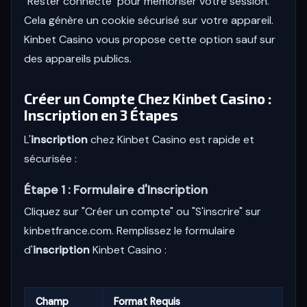
"Rester connecté" pour mémoriser votre session.
Cela génère un cookie sécurisé sur votre appareil.
Kinbet Casino vous propose cette option sauf sur
des appareils publics.
Créer un Compte Chez Kinbet Casino :
Inscription en 3 Étapes
L'
inscription
chez Kinbet Casino est rapide et
sécurisée :
Étape 1 : Formulaire d'Inscription
Cliquez sur "Créer un compte" ou "S'inscrire" sur
kinbetfrance.com. Remplissez le formulaire
d'
inscription
Kinbet Casino :
Champ
Format Requis