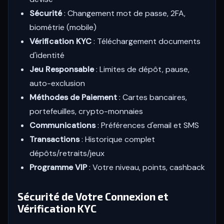
Sécurité
: Changement mot de passe, 2FA,
biométrie (mobile)
Vérification KYC
: Téléchargement documents
d'identité
Jeu Responsable
: Limites de dépôt, pause,
auto-exclusion
Méthodes de Paiement
: Cartes bancaires,
portefeuilles, crypto-monnaies
Communications
: Préférences d'email et SMS
Transactions
: Historique complet
dépôts/retraits/jeux
Programme VIP
: Votre niveau, points, cashback
Sécurité de Votre Connexion et
Vérification KYC