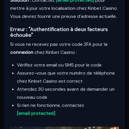
Solution :
Contactez
[email protected]
pour
mettre à jour votre localisation chez Kinbet Casino.
Vous devrez fournir une preuve d'adresse actuelle.
Erreur : "Authentification à deux facteurs
échouée"
Si vous ne recevez pas votre code 2FA pour la
connexion
chez Kinbet Casino :
Vérifiez votre email ou SMS pour le code
Assurez-vous que votre numéro de téléphone
chez Kinbet Casino est correct
Attendez 30 secondes avant de demander un
nouveau code
Si rien ne fonctionne, contactez
[email protected]