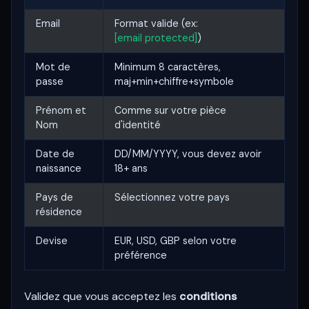
Email
Format valide (ex:
[email protected]
)
Mot de
Minimum 8 caractères,
passe
maj+min+chiffre+symbole
Prénom et
Comme sur votre pièce
Nom
d'identité
Date de
DD/MM/YYYY, vous devez avoir
naissance
18+ ans
Pays de
Sélectionnez votre pays
résidence
Devise
EUR, USD, GBP selon votre
préférence
Validez que vous acceptez les
conditions