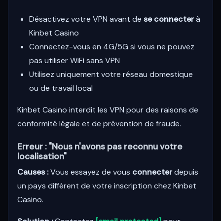
Désactivez votre VPN avant de
se connecter
à
Kinbet Casino
Connectez-vous en 4G/5G si vous ne pouvez
pas utiliser WiFi sans VPN
Utilisez uniquement votre réseau domestique
ou de travail local
Kinbet Casino interdit les VPN pour des raisons de
conformité légale et de prévention de fraude.
Erreur : "Nous n'avons pas reconnu votre
localisation"
Causes :
Vous essayez de vous
connecter
depuis
un pays différent de votre inscription chez Kinbet
Casino.