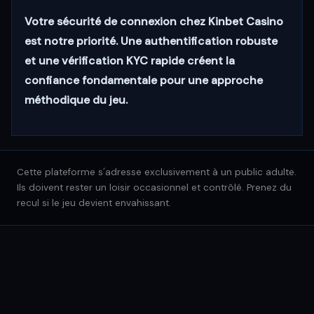
Votre sécurité de connexion chez Kinbet Casino
est notre priorité. Une authentification robuste
et une vérification KYC rapide créent la
confiance fondamentale pour une approche
méthodique du jeu.
Cette plateforme s՛adresse exclusivement à un public adulte.
Ils doivent rester un loisir occasionnel et contrôlé. Prenez du
recul si le jeu devient envahissant.
Conditions Générales
Jeu Responsable
Confidentialité
Connexion
Bonus
Application