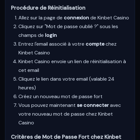
Procédure de Réinitialisation
Allez sur la page de
connexion
de Kinbet Casino
Cliquez sur "Mot de passe oublié ?" sous les
champs de
login
Entrez l'email associé à votre
compte
chez
Kinbet Casino
Kinbet Casino envoie un lien de réinitialisation à
cet email
Cliquez le lien dans votre email (valable 24
heures)
Créez un nouveau mot de passe fort
Vous pouvez maintenant
se connecter
avec
votre nouveau mot de passe chez Kinbet
Casino
Critères de Mot de Passe Fort chez Kinbet