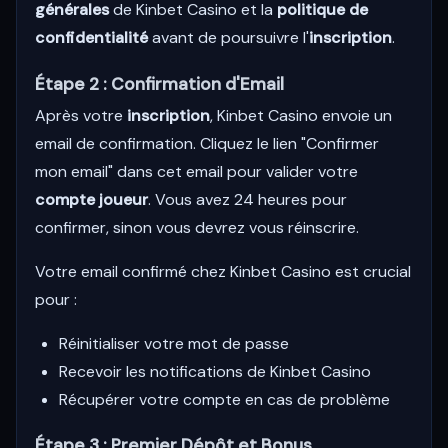
générales
de Kinbet Casino et la
politique de
confidentialité
avant de poursuivre l'
inscription
.
Étape 2 : Confirmation d'Email
Après votre
inscription
, Kinbet Casino envoie un
email de confirmation. Cliquez le lien "Confirmer
mon email" dans cet email pour valider votre
compte joueur
. Vous avez 24 heures pour
confirmer, sinon vous devrez vous réinscrire.
Votre email confirmé chez Kinbet Casino est crucial
pour :
Réinitialiser votre mot de passe
Recevoir les notifications de Kinbet Casino
Récupérer votre compte en cas de problème
Étape 3 : Premier Dépôt et Bonus