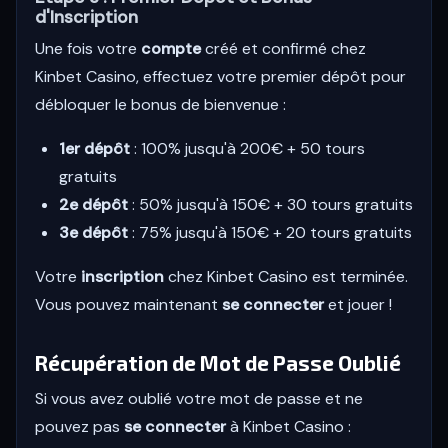
d'Inscription
Une fois votre
compte
créé et confirmé chez
Kinbet Casino, effectuez votre premier dépôt pour
débloquer le bonus de bienvenue :
1er dépôt
: 100% jusqu'à 200€ + 50 tours
gratuits
2e dépôt
: 50% jusqu'à 150€ + 30 tours gratuits
3e dépôt
: 75% jusqu'à 150€ + 20 tours gratuits
Votre
inscription
chez Kinbet Casino est terminée.
Vous pouvez maintenant
se connecter
et jouer !
Récupération de Mot de Passe Oublié
Si vous avez oublié votre mot de passe et ne
pouvez pas
se connecter
à Kinbet Casino :